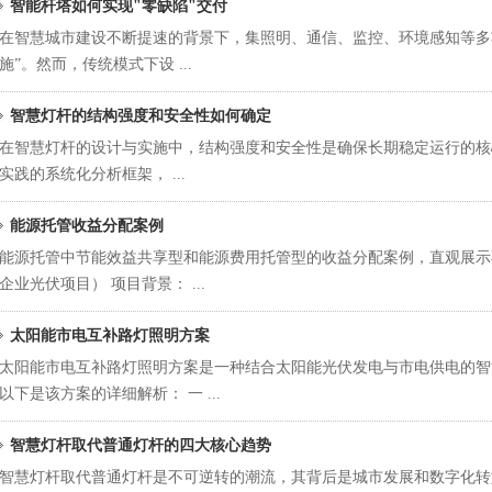
智能杆塔如何实现"零缺陷"交付
在智慧城市建设不断提速的背景下，集照明、通信、监控、环境感知等多
施”。然而，传统模式下设 ...
智慧灯杆的结构强度和安全性如何确定
在智慧灯杆的设计与实施中，结构强度和安全性是确保长期稳定运行的核心
实践的系统化分析框架， ...
能源托管收益分配案例
能源托管中节能效益共享型和能源费用托管型的收益分配案例，直观展示
企业光伏项目） 项目背景： ...
太阳能市电互补路灯照明方案
太阳能市电互补路灯照明方案是一种结合太阳能光伏发电与市电供电的智
1
3
4
5
2
以下是该方案的详细解析： 一 ...
智慧灯杆取代普通灯杆的四大核心趋势
智慧灯杆取代普通灯杆是不可逆转的潮流，其背后是城市发展和数字化转